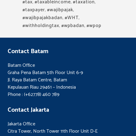
#tax
,
#taxableincome
,
#taxation
,
#taxpayer
,
#wajibpajak
,
#wajibpajakbadan
,
#WHT
,
#withholdingtax
,
#wpbadan
,
#wpop
Contact Batam
Batam Office
Graha Pena Batam 5th Floor Unit 6-9
Jl. Raya Batam Centre, Batam
Kepulauan Riau 29461 – Indonesia
Phone : (+62778) 460 789
Contact Jakarta
Jakarta Office
Citra Tower, North Tower 11th Floor Unit D-E