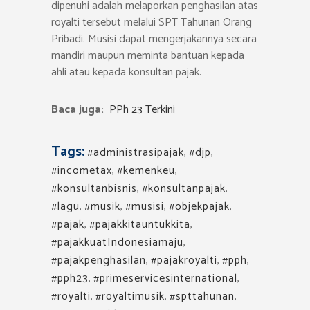
dipenuhi adalah melaporkan penghasilan atas
royalti tersebut melalui SPT Tahunan Orang
Pribadi. Musisi dapat mengerjakannya secara
mandiri maupun meminta bantuan kepada
ahli atau kepada konsultan pajak.
Baca juga:
PPh 23 Terkini
Tags:
#administrasipajak
,
#djp
,
#incometax
,
#kemenkeu
,
#konsultanbisnis
,
#konsultanpajak
,
#lagu
,
#musik
,
#musisi
,
#objekpajak
,
#pajak
,
#pajakkitauntukkita
,
#pajakkuatIndonesiamaju
,
#pajakpenghasilan
,
#pajakroyalti
,
#pph
,
#pph23
,
#primeservicesinternational
,
#royalti
,
#royaltimusik
,
#spttahunan
,