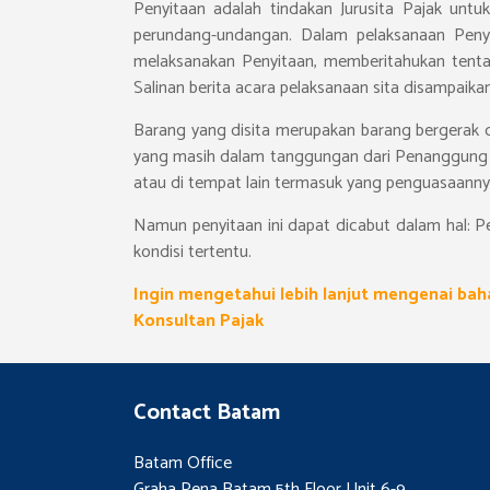
Penyitaan adalah tindakan Jurusita Pajak unt
perundang-undangan. Dalam pelaksanaan Penyit
melaksanakan Penyitaan, memberitahukan tenta
Salinan berita acara pelaksanaan sita disampai
Barang yang disita merupakan barang bergerak d
yang masih dalam tanggungan dari Penanggung Pa
atau di tempat lain termasuk yang penguasaannya
Namun penyitaan ini dapat dicabut dalam hal: 
kondisi tertentu.
Ingin mengetahui lebih lanjut mengenai bah
Konsultan Pajak
Contact Batam
Batam Office
Graha Pena Batam 5th Floor Unit 6-9