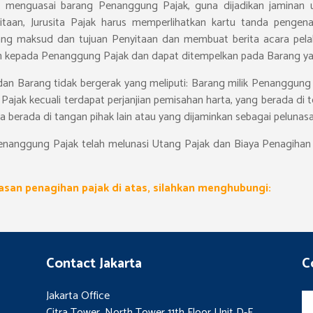
uk menguasai barang Penanggung Pajak, guna dijadikan jaminan
aan, Jurusita Pajak harus memperlihatkan kartu tanda pengenal 
ng maksud dan tujuan Penyitaan dan membuat berita acara pelaks
kan kepada Penanggung Pajak dan dapat ditempelkan pada Barang yan
an Barang tidak bergerak yang meliputi: Barang milik Penanggung P
jak kecuali terdapat perjanjian pemisahan harta, yang berada di 
 berada di tangan pihak lain atau yang dijaminkan sebagai pelunasa
Penanggung Pajak telah melunasi Utang Pajak dan Biaya Penagihan 
asan penagihan pajak di atas, silahkan menghubungi:
Contact Jakarta
C
Jakarta Office
Citra Tower, North Tower 11th Floor Unit D-E