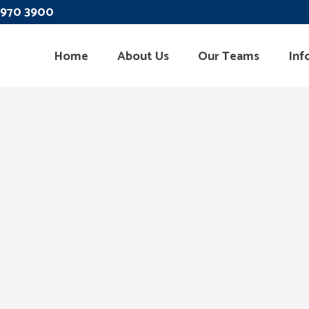
 3970 3900
Home
About Us
Our Teams
Inf