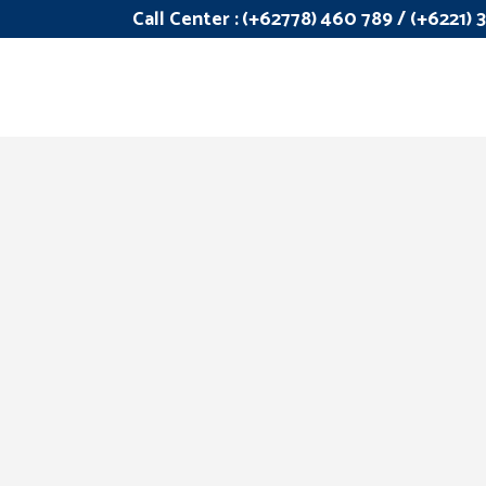
Call Center :
(+62778) 460 789 / (+6221)
Apakah Penerimaan Negara
Bisa Membaik di Era