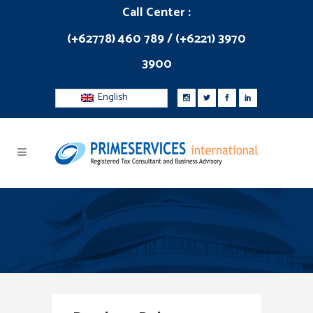
Call Center :
(+62778) 460 789 / (+6221) 3970
3900
English