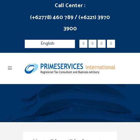
Call Center :
(+62778) 460 789 / (+6221) 3970
3900
English