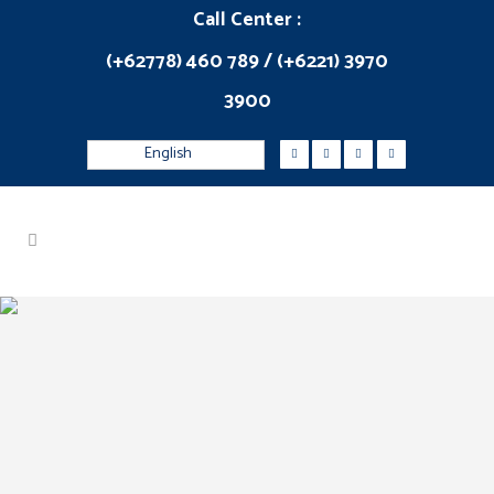
Call Center :
(+62778) 460 789 / (+6221) 3970
3900
English
PMK 5/2026 Tentang
Pajak Pertambahan
Nilai Yang Ditanggung
Pemerintah Dalam