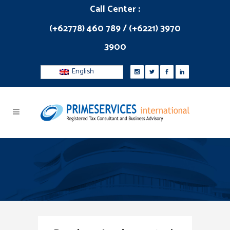
Call Center :
(+62778) 460 789 / (+6221) 3970
3900
English