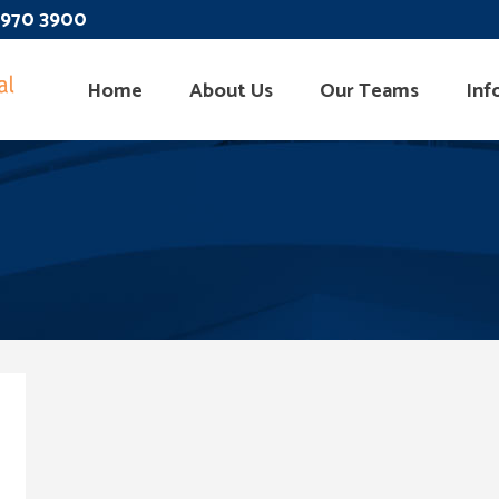
 3970 3900
Home
About Us
Our Teams
Inf