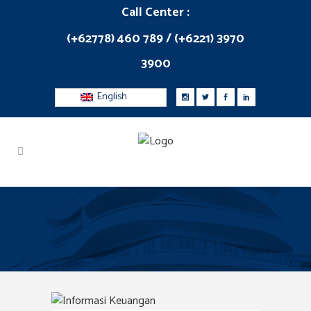
Call Center :
(+62778) 460 789 / (+6221) 3970
3900
English