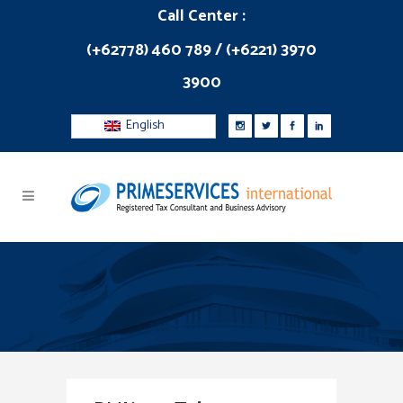
Call Center :
(+62778) 460 789 / (+6221) 3970
3900
English