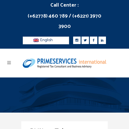
Call Center :
(+62778) 460 789 / (+6221) 3970
3900
English