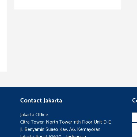
Contact Jakarta
C
Jakarta Office
Citra Tower, North Tower 11th Floor Unit D-E
Jl. Benyamin Suaeb Kav. A6, Kemayoran
Jakarta Pusat 10630 – Indonesia