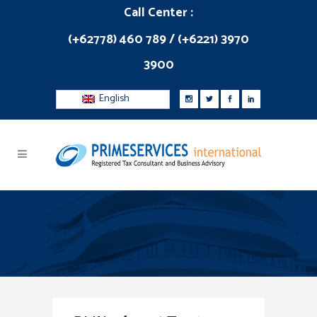
Call Center :
(+62778) 460 789 / (+6221) 3970
3900
English