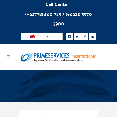
Call Center :
(+62778) 460 789 / (+6221) 3970
3900
English