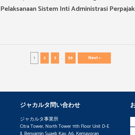
elaksanaan Sistem Inti Administrasi Perpaja
…
1
2
3
59
Next »
ジャカルタ問い合わせ
ジャカルタ事業所
Citra Tower, North Tower 11th Floor Unit D-E
Jl. Benyamin Suaeb Kav. A6, Kemayoran