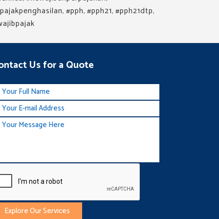
pajakpenghasilan
,
#pph
,
#pph21
,
#pph21dtp
,
wajibpajak
ontact Us for a Quote