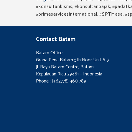
#konsultanbisnis
,
#konsultanpajak
,
#padatk
#primeservicesinternational
,
#SPTMasa
,
#s
Contact Batam
Batam Office
Graha Pena Batam 5th Floor Unit 6-9
Jl. Raya Batam Centre, Batam
Kepulauan Riau 29461 – Indonesia
Phone : (+62778) 460 789