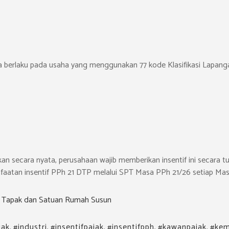
uga berlaku pada usaha yang menggunakan 77 kode Klasifikasi Lapan
ikan secara nyata, perusahaan wajib memberikan insentif ini secara t
atan insentif PPh 21 DTP melalui SPT Masa PPh 21/26 setiap Mas
 Tapak dan Satuan Rumah Susun
jak
,
#industri
,
#insentifpajak
,
#insentifpph
,
#kawanpajak
,
#ke