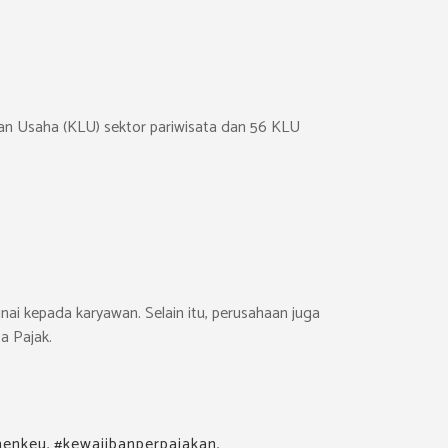
gan Usaha (KLU) sektor pariwisata dan 56 KLU
unai kepada karyawan. Selain itu, perusahaan juga
a Pajak.
menkeu
,
#kewajibanperpajakan
,