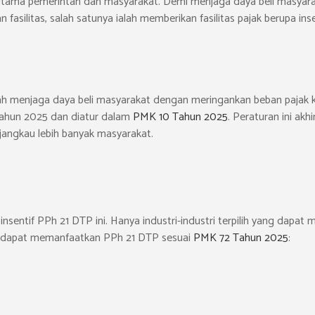
n utama pemerintah dan masyarakat. Demi menjaga daya beli masyara
asilitas, salah satunya ialah memberikan fasilitas pajak berupa ins
tah menjaga daya beli masyarakat dengan meringankan beban pajak
 tahun 2025 dan diatur dalam
PMK 10 Tahun 2025
. Peraturan ini ak
jangkau lebih banyak masyarakat.
entif PPh 21 DTP ini. Hanya industri-industri terpilih yang dapat
ng dapat memanfaatkan PPh 21 DTP sesuai
PMK 72 Tahun 2025
: