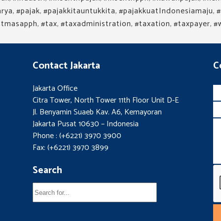
arya
,
#pajak
,
#pajakkitauntukkita
,
#pajakkuatIndonesiamaju
,
#
ptmasapph
,
#tax
,
#taxadministration
,
#taxation
,
#taxpayer
,
#
Contact Jakarta
C
Jakarta Office
Citra Tower, North Tower 11th Floor Unit D-E
Jl. Benyamin Suaeb Kav. A6, Kemayoran
Jakarta Pusat 10630 – Indonesia
Phone : (+6221) 3970 3900
Fax: (+6221) 3970 3899
Search