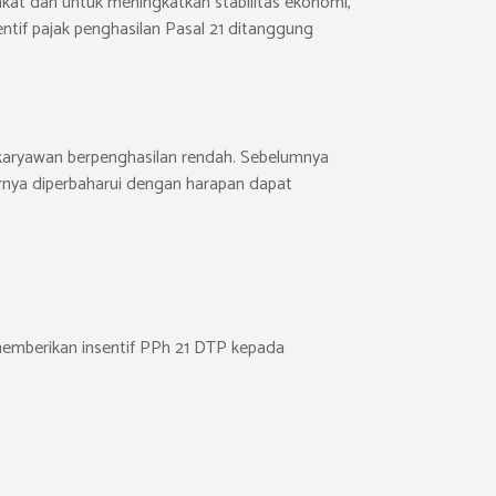
kat dan untuk meningkatkan stabilitas ekonomi,
entif pajak penghasilan Pasal 21 ditanggung
 karyawan berpenghasilan rendah. Sebelumnya
hirnya diperbaharui dengan harapan dapat
 memberikan insentif PPh 21 DTP kepada