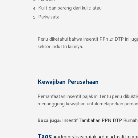
Kulit dan barang dari kulit; atau
Pariwisata
Perlu diketahui bahwa insentif PPh 21 DTP ini j
sektor industri lainnya.
Kewajiban Perusahaan
Pemanfaatan insentif pajak ini tentu perlu dibukt
menanggung kewajiban untuk melaporkan pemanfa
Baca juga:
Insentif Tambahan PPN DTP Rumah
Tags:
#administrasipajak
,
#djp
,
#fasilitaspa