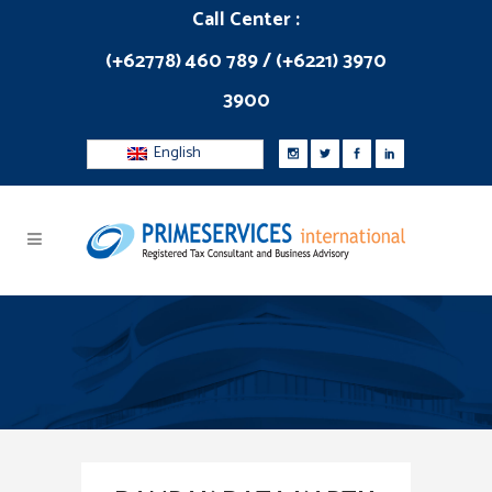
Call Center :
(+62778) 460 789 / (+6221) 3970
3900
English