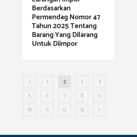
Berdasarkan
Permendag Nomor 47
Tahun 2025 Tentang
Barang Yang Dilarang
Untuk Diimpor
1
2
3
4
5
6
7
8
9
10
11
12
13