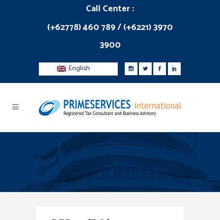
Call Center :
(+62778) 460 789 / (+6221) 3970
3900
English