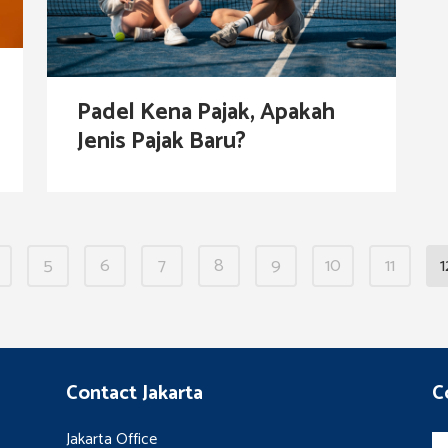
Padel Kena Pajak, Apakah
Jenis Pajak Baru?
5
6
7
8
9
10
11
1
Contact Jakarta
C
Jakarta Office