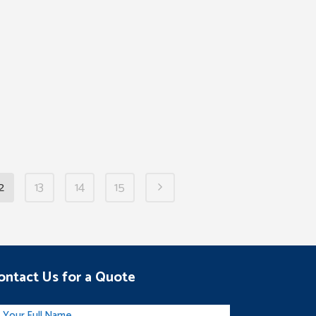
2
13
14
15
ontact Us for a Quote