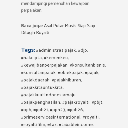
mendampingi pemenuhan kewajiban
perpajakan.
Baca juga:
Asal Putar Musik, Siap-Siap
Ditagih Royalti
Tags:
#administrasipajak
,
#djp
,
#hakcipta
,
#kemenkeu
,
#kewajibanperpajakan
,
#konsultanbisnis
,
#konsultanpajak
,
#objekpajak
,
#pajak
,
#pajakdaerah
,
#pajakhiburan
,
#pajakkitauntukkita
,
#pajakkuatIndonesiamaju
,
#pajakpenghasilan
,
#pajakroyalti
,
#pbjt
,
#pph
,
#pph21
,
#pph23
,
#pph26
,
#primeservicesinternational
,
#royalti
,
#royaltifilm
,
#tax
,
#taxableincome
,