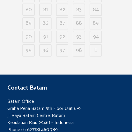
80
81
82
83
84
85
86
87
88
89
90
91
92
93
94
95
96
97
98
Contact Batam
Batam Office
Graha Pena Batam 5th Floor Unit 6-9
Jl. Raya Batam Centre, Batam
Kepulauan Riau 29461 – Indonesia
Phone : (+62778) 460 789