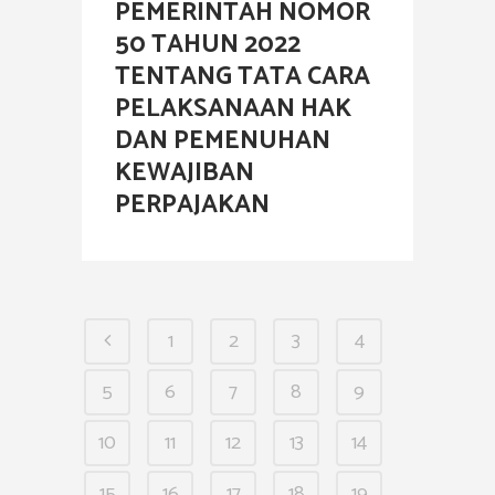
PEMERINTAH NOMOR
50 TAHUN 2022
TENTANG TATA CARA
PELAKSANAAN HAK
DAN PEMENUHAN
KEWAJIBAN
PERPAJAKAN
1
2
3
4
5
6
7
8
9
10
11
12
13
14
15
16
17
18
19