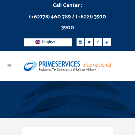
Call Center :
(+62778) 460 789 / (+6221) 3970
3900
English