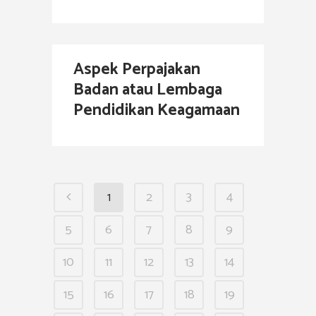
Aspek Perpajakan
Badan atau Lembaga
Pendidikan Keagamaan
1
2
3
4
5
6
7
8
9
10
11
12
13
14
15
16
17
18
19