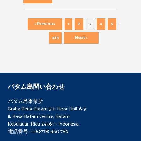
…
« Previous
1
2
3
4
5
413
Next »
バタム島問い合わせ
バタム島事業所
Graha Pena Batam 5th Floor Unit 6-9
Jl. Raya Batam Centre, Batam
Kepulauan Riau 29461 – Indonesia
電話番号 : (+62778) 460 789