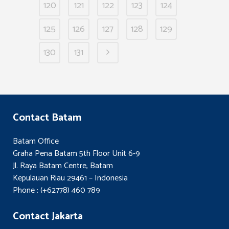
120
121
122
123
124
125
126
127
128
129
130
131
Contact Batam
Batam Office
Graha Pena Batam 5th Floor Unit 6-9
Jl. Raya Batam Centre, Batam
Kepulauan Riau 29461 – Indonesia
Phone : (+62778) 460 789
Contact Jakarta